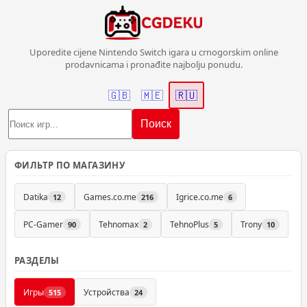
Uporedite cijene Nintendo Switch igara u crnogorskim online
prodavnicama i pronađite najbolju ponudu.
🇬🇧
🇲🇪
🇷🇺
Поиск
ФИЛЬТР ПО МАГАЗИНУ
Datika
Games.co.me
Igrice.co.me
12
216
6
PC-Gamer
Tehnomax
TehnoPlus
Trony
90
2
5
10
РАЗДЕЛЫ
Игры
Устройства
515
24