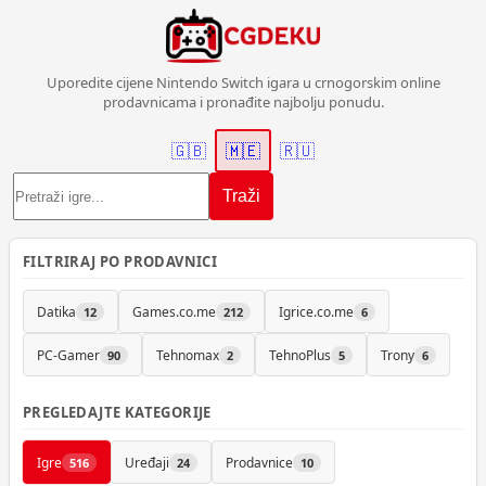
Uporedite cijene Nintendo Switch igara u crnogorskim online
prodavnicama i pronađite najbolju ponudu.
🇬🇧
🇲🇪
🇷🇺
Traži
FILTRIRAJ PO PRODAVNICI
Datika
Games.co.me
Igrice.co.me
12
212
6
PC-Gamer
Tehnomax
TehnoPlus
Trony
90
2
5
6
PREGLEDAJTE KATEGORIJE
Igre
Uređaji
Prodavnice
516
24
10