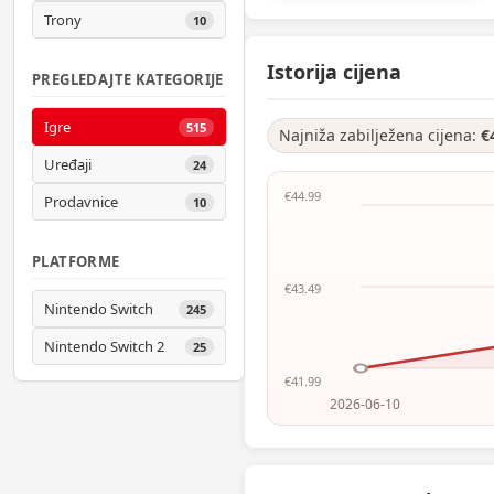
Trony
10
Istorija cijena
PREGLEDAJTE KATEGORIJE
Igre
515
Najniža zabilježena cijena:
€
Uređaji
24
€44.99
Prodavnice
10
PLATFORME
€43.49
Nintendo Switch
245
Nintendo Switch 2
25
€41.99
2026-06-10