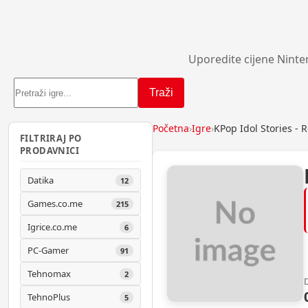
Uporedite cijene Ninte
Traži
Početna
›
Igre
›
KPop Idol Stories -
FILTRIRAJ PO
PRODAVNICI
Datika
12
Games.co.me
215
Igrice.co.me
6
PC-Gamer
91
Tehnomax
2
TehnoPlus
5