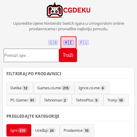
Uporedite cijene Nintendo Switch igara u crnogorskim online
prodavnicama i pronađite najbolju ponudu.
🇬🇧
🇲🇪
🇷🇺
Traži
FILTRIRAJ PO PRODAVNICI
Datika
Games.co.me
Igrice.co.me
12
215
6
PC-Gamer
Tehnomax
TehnoPlus
Trony
91
2
5
10
PREGLEDAJTE KATEGORIJE
Igre
Uređaji
Prodavnice
515
24
10