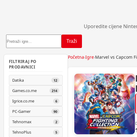
Uporedite cijene Ninte
Traži
Početna
›
Igre
›
Marvel vs Capcom Fi
FILTRIRAJ PO
PRODAVNICI
Datika
12
Games.co.me
214
Igrice.co.me
6
PC-Gamer
90
Tehnomax
2
TehnoPlus
5