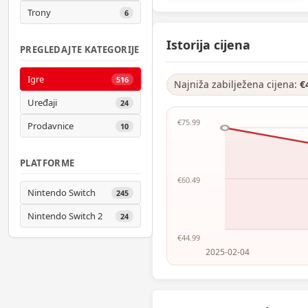
Trony
6
Istorija cijena
PREGLEDAJTE KATEGORIJE
Igre
516
Najniža zabilježena cijena:
€
Uređaji
24
€75.99
Prodavnice
10
PLATFORME
€60.49
Nintendo Switch
245
Nintendo Switch 2
24
€44.99
2025-02-04