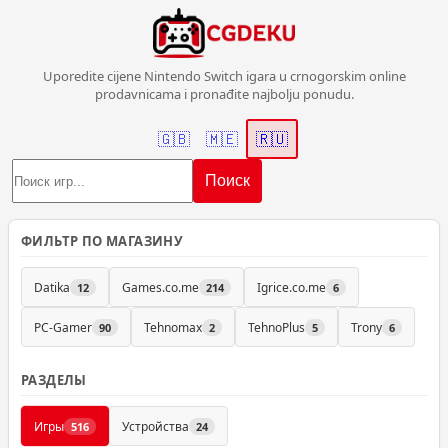
Uporedite cijene Nintendo Switch igara u crnogorskim online
prodavnicama i pronađite najbolju ponudu.
🇬🇧
🇲🇪
🇷🇺
Поиск
ФИЛЬТР ПО МАГАЗИНУ
Datika
Games.co.me
Igrice.co.me
12
214
6
PC-Gamer
Tehnomax
TehnoPlus
Trony
90
2
5
6
РАЗДЕЛЫ
Игры
Устройства
516
24