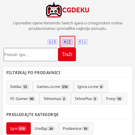
Uporedite cijene Nintendo Switch igara u crnogorskim online
prodavnicama i pronađite najbolju ponudu.
🇬🇧
🇲🇪
🇷🇺
Traži
FILTRIRAJ PO PRODAVNICI
Datika
Games.co.me
Igrice.co.me
12
216
6
PC-Gamer
Tehnomax
TehnoPlus
Trony
90
2
5
10
PREGLEDAJTE KATEGORIJE
Igre
Uređaji
Prodavnice
515
24
10