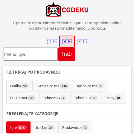
Uporedite cijene Nintendo Switch igara u crnogorskim online
prodavnicama i pronađite najbolju ponudu.
🇬🇧
🇲🇪
🇷🇺
Traži
FILTRIRAJ PO PRODAVNICI
Datika
Games.co.me
Igrice.co.me
12
216
6
PC-Gamer
Tehnomax
TehnoPlus
Trony
90
2
5
10
PREGLEDAJTE KATEGORIJE
Igre
Uređaji
Prodavnice
515
24
10