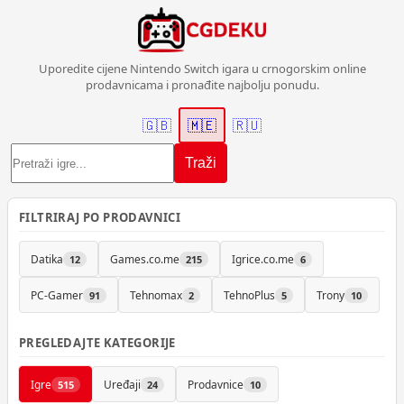
Uporedite cijene Nintendo Switch igara u crnogorskim online
prodavnicama i pronađite najbolju ponudu.
🇬🇧
🇲🇪
🇷🇺
Traži
FILTRIRAJ PO PRODAVNICI
Datika
Games.co.me
Igrice.co.me
12
215
6
PC-Gamer
Tehnomax
TehnoPlus
Trony
91
2
5
10
PREGLEDAJTE KATEGORIJE
Igre
Uređaji
Prodavnice
515
24
10