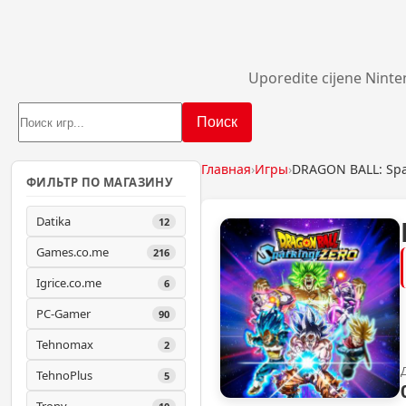
Uporedite cijene Ninte
Поиск
Главная
›
Игры
›
DRAGON BALL: Spa
ФИЛЬТР ПО МАГАЗИНУ
Datika
12
Games.co.me
216
Igrice.co.me
6
PC-Gamer
90
Tehnomax
2
TehnoPlus
5