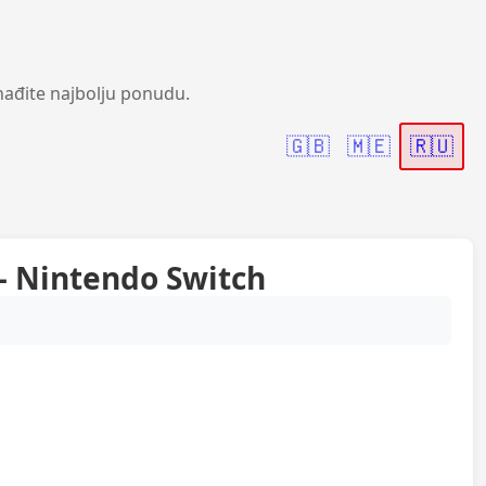
nađite najbolju ponudu.
🇬🇧
🇲🇪
🇷🇺
 Nintendo Switch