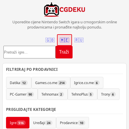
Uporedite cijene Nintendo Switch igara u crnogorskim online
prodavnicama i pronađite najbolju ponudu.
🇬🇧
🇲🇪
🇷🇺
Traži
FILTRIRAJ PO PRODAVNICI
Datika
Games.co.me
Igrice.co.me
12
214
6
PC-Gamer
Tehnomax
TehnoPlus
Trony
90
2
5
6
PREGLEDAJTE KATEGORIJE
Igre
Uređaji
Prodavnice
516
24
10