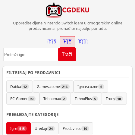
Uporedite cijene Nintendo Switch igara u crnogorskim online
prodavnicama i pronađite najbolju ponudu.
🇬🇧
🇲🇪
🇷🇺
Traži
FILTRIRAJ PO PRODAVNICI
Datika
Games.co.me
Igrice.co.me
12
216
6
PC-Gamer
Tehnomax
TehnoPlus
Trony
90
2
5
10
PREGLEDAJTE KATEGORIJE
Igre
Uređaji
Prodavnice
515
24
10