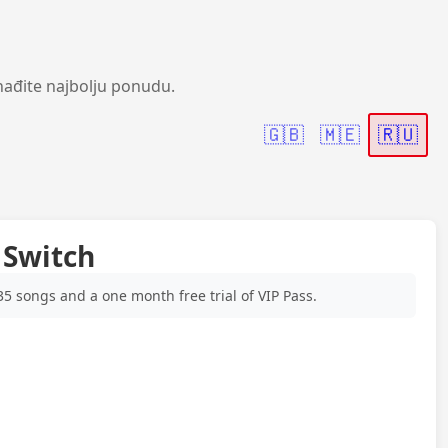
nađite najbolju ponudu.
🇬🇧
🇲🇪
🇷🇺
 Switch
35 songs and a one month free trial of VIP Pass.