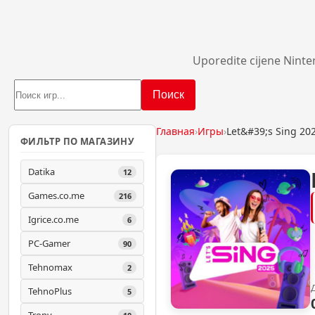
Uporedite cijene Ninte
Поиск
Главная
›
Игры
›
Let&#39;s Sing 20
ФИЛЬТР ПО МАГАЗИНУ
Datika
12
Games.co.me
216
Igrice.co.me
6
PC-Gamer
90
Tehnomax
2
TehnoPlus
5