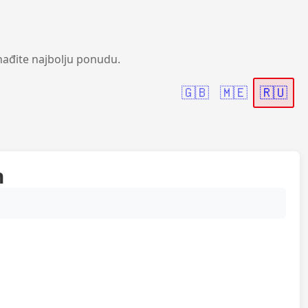
nađite najbolju ponudu.
🇬🇧
🇲🇪
🇷🇺
h