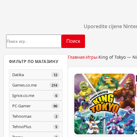
Uporedite cijene Ninte
Поиск
Главная
›
Игры
›
King of Tokyo — N
ФИЛЬТР ПО МАГАЗИНУ
Datika
12
Games.co.me
214
Igrice.co.me
6
PC-Gamer
90
Tehnomax
2
TehnoPlus
5