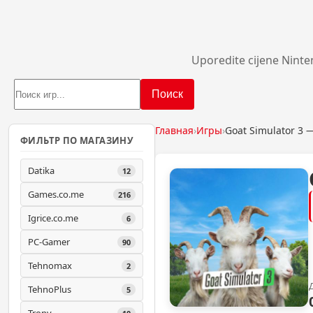
Uporedite cijene Ninte
Поиск
Главная
›
Игры
›
Goat Simulator 3 
ФИЛЬТР ПО МАГАЗИНУ
Datika
12
Games.co.me
216
Igrice.co.me
6
PC-Gamer
90
Tehnomax
2
TehnoPlus
5