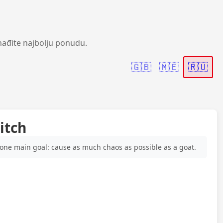
nađite najbolju ponudu.
🇬🇧
🇲🇪
🇷🇺
itch
 one main goal: cause as much chaos as possible as a goat.