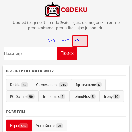
Uporedite cijene Nintendo Switch igara u crnogorskim online
prodavnicama i pronađite najbolju ponudu.
🇬🇧
🇲🇪
🇷🇺
Поиск
ФИЛЬТР ПО МАГАЗИНУ
Datika
Games.co.me
Igrice.co.me
12
216
6
PC-Gamer
Tehnomax
TehnoPlus
Trony
90
2
5
10
РАЗДЕЛЫ
Игры
Устройства
515
24