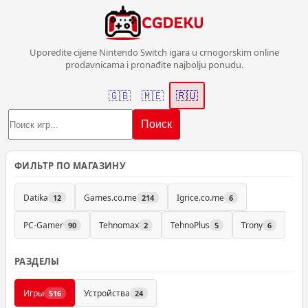
Uporedite cijene Nintendo Switch igara u crnogorskim online
prodavnicama i pronađite najbolju ponudu.
🇬🇧
🇲🇪
🇷🇺
Поиск
ФИЛЬТР ПО МАГАЗИНУ
Datika
Games.co.me
Igrice.co.me
12
214
6
PC-Gamer
Tehnomax
TehnoPlus
Trony
90
2
5
6
РАЗДЕЛЫ
Игры
Устройства
516
24