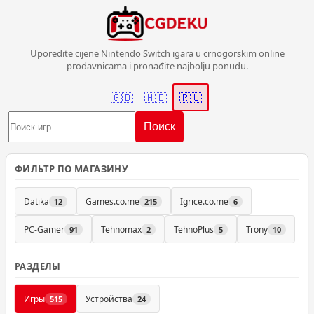
Uporedite cijene Nintendo Switch igara u crnogorskim online
prodavnicama i pronađite najbolju ponudu.
🇬🇧
🇲🇪
🇷🇺
Поиск
ФИЛЬТР ПО МАГАЗИНУ
Datika
Games.co.me
Igrice.co.me
12
215
6
PC-Gamer
Tehnomax
TehnoPlus
Trony
91
2
5
10
РАЗДЕЛЫ
Игры
Устройства
515
24