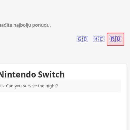
nađite najbolju ponudu.
🇬🇧
🇲🇪
🇷🇺
 Nintendo Switch
nts. Can you survive the night?