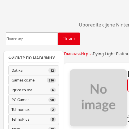
Uporedite cijene Ninte
Поиск
Главная
›
Игры
›
Dying Light Plati
ФИЛЬТР ПО МАГАЗИНУ
Datika
12
Games.co.me
216
Igrice.co.me
6
PC-Gamer
90
Tehnomax
2
TehnoPlus
5