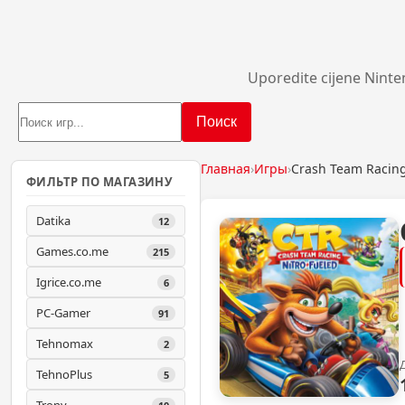
Uporedite cijene Ninte
Поиск
Главная
›
Игры
›
Crash Team Racing
ФИЛЬТР ПО МАГАЗИНУ
Datika
12
Games.co.me
215
Igrice.co.me
6
PC-Gamer
91
Tehnomax
2
TehnoPlus
5