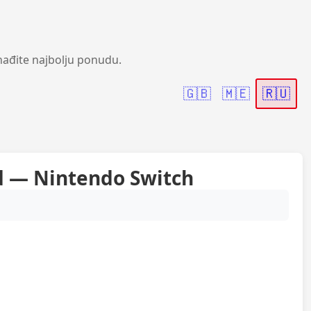
nađite najbolju ponudu.
🇬🇧
🇲🇪
🇷🇺
ed — Nintendo Switch