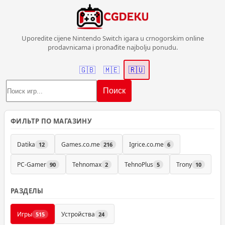
Uporedite cijene Nintendo Switch igara u crnogorskim online
prodavnicama i pronađite najbolju ponudu.
🇬🇧
🇲🇪
🇷🇺
Поиск
ФИЛЬТР ПО МАГАЗИНУ
Datika
Games.co.me
Igrice.co.me
12
216
6
PC-Gamer
Tehnomax
TehnoPlus
Trony
90
2
5
10
РАЗДЕЛЫ
Игры
Устройства
515
24