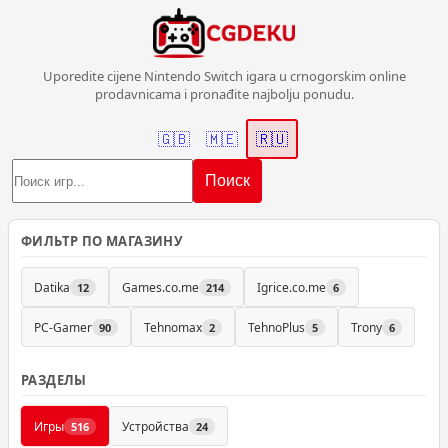
Uporedite cijene Nintendo Switch igara u crnogorskim online
prodavnicama i pronađite najbolju ponudu.
🇬🇧
🇲🇪
🇷🇺
Поиск
ФИЛЬТР ПО МАГАЗИНУ
Datika
Games.co.me
Igrice.co.me
12
214
6
PC-Gamer
Tehnomax
TehnoPlus
Trony
90
2
5
6
РАЗДЕЛЫ
Игры
Устройства
516
24