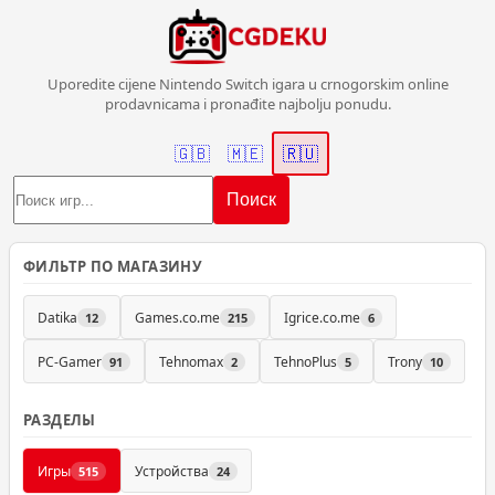
Uporedite cijene Nintendo Switch igara u crnogorskim online
prodavnicama i pronađite najbolju ponudu.
🇬🇧
🇲🇪
🇷🇺
Поиск
ФИЛЬТР ПО МАГАЗИНУ
Datika
Games.co.me
Igrice.co.me
12
215
6
PC-Gamer
Tehnomax
TehnoPlus
Trony
91
2
5
10
РАЗДЕЛЫ
Игры
Устройства
515
24