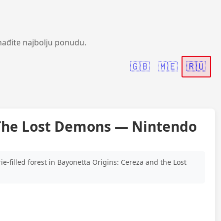
nađite najbolju ponudu.
🇬🇧
🇲🇪
🇷🇺
 The Lost Demons — Nintendo
-filled forest in Bayonetta Origins: Cereza and the Lost