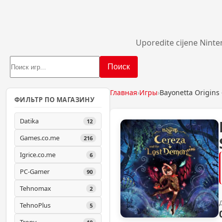
Uporedite cijene Ninte
Поиск
Главная
›
Игры
›
Bayonetta Origins
ФИЛЬТР ПО МАГАЗИНУ
Datika
12
Games.co.me
216
Igrice.co.me
6
PC-Gamer
90
Tehnomax
2
TehnoPlus
5