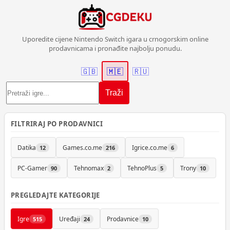
Uporedite cijene Nintendo Switch igara u crnogorskim online
prodavnicama i pronađite najbolju ponudu.
🇬🇧
🇲🇪
🇷🇺
Traži
FILTRIRAJ PO PRODAVNICI
Datika
Games.co.me
Igrice.co.me
12
216
6
PC-Gamer
Tehnomax
TehnoPlus
Trony
90
2
5
10
PREGLEDAJTE KATEGORIJE
Igre
Uređaji
Prodavnice
515
24
10