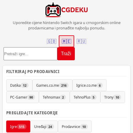
Uporedite cijene Nintendo Switch igara u crnogorskim online
prodavnicama i pronađite najbolju ponudu.
🇬🇧
🇲🇪
🇷🇺
Traži
FILTRIRAJ PO PRODAVNICI
Datika
Games.co.me
Igrice.co.me
12
216
6
PC-Gamer
Tehnomax
TehnoPlus
Trony
90
2
5
10
PREGLEDAJTE KATEGORIJE
Igre
Uređaji
Prodavnice
515
24
10