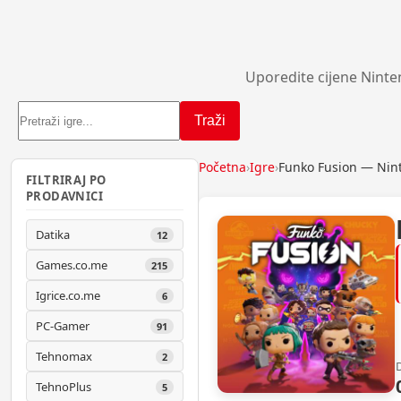
Uporedite cijene Ninte
Traži
Početna
›
Igre
›
Funko Fusion — Nin
FILTRIRAJ PO
PRODAVNICI
Datika
12
Games.co.me
215
Igrice.co.me
6
PC-Gamer
91
Tehnomax
2
TehnoPlus
5