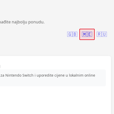
nađite najbolju ponudu.
🇬🇧
🇲🇪
🇷🇺
h
a Nintendo Switch i uporedite cijene u lokalnim online