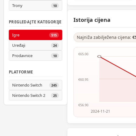
Trony
10
Istorija cijena
PREGLEDAJTE KATEGORIJE
Igre
515
Najniža zabilježena cijena:
€
Uređaji
24
€65.00
Prodavnice
10
PLATFORME
€60.95
Nintendo Switch
245
Nintendo Switch 2
25
€56.90
2024-11-21