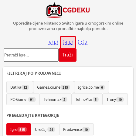
Uporedite cijene Nintendo Switch igara u crnogorskim online
prodavnicama i pronađite najbolju ponudu.
🇬🇧
🇲🇪
🇷🇺
Traži
FILTRIRAJ PO PRODAVNICI
Datika
Games.co.me
Igrice.co.me
12
215
6
PC-Gamer
Tehnomax
TehnoPlus
Trony
91
2
5
10
PREGLEDAJTE KATEGORIJE
Igre
Uređaji
Prodavnice
515
24
10