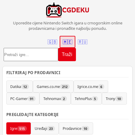
Uporedite cijene Nintendo Switch igara u crnogorskim online
prodavnicama i pronađite najbolju ponudu.
🇬🇧
🇲🇪
🇷🇺
Traži
FILTRIRAJ PO PRODAVNICI
Datika
Games.co.me
Igrice.co.me
12
212
6
PC-Gamer
Tehnomax
TehnoPlus
Trony
91
2
5
10
PREGLEDAJTE KATEGORIJE
Igre
Uređaji
Prodavnice
515
23
10