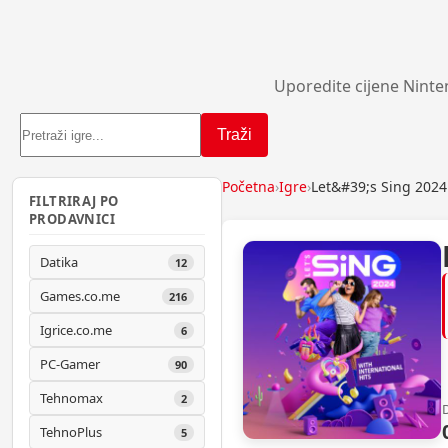
Uporedite cijene Ninte
Traži
Početna
›
Igre
›
Let&#39;s Sing 2024
FILTRIRAJ PO
PRODAVNICI
Datika
12
Games.co.me
216
Igrice.co.me
6
PC-Gamer
90
Tehnomax
2
TehnoPlus
5