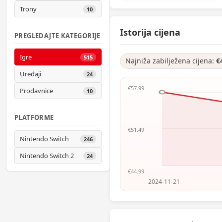
Trony
10
Istorija cijena
PREGLEDAJTE KATEGORIJE
Igre
515
Najniža zabilježena cijena:
€
Uređaji
24
€57.99
Prodavnice
10
PLATFORME
€51.49
Nintendo Switch
246
Nintendo Switch 2
24
€44.99
2024-11-21