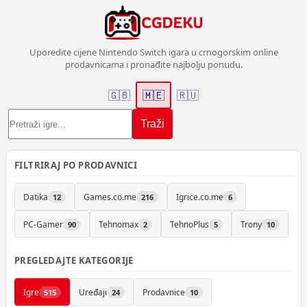
Uporedite cijene Nintendo Switch igara u crnogorskim online
prodavnicama i pronađite najbolju ponudu.
🇬🇧
🇲🇪
🇷🇺
Traži
FILTRIRAJ PO PRODAVNICI
Datika
Games.co.me
Igrice.co.me
12
216
6
PC-Gamer
Tehnomax
TehnoPlus
Trony
90
2
5
10
PREGLEDAJTE KATEGORIJE
Igre
Uređaji
Prodavnice
515
24
10