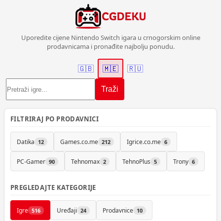
Uporedite cijene Nintendo Switch igara u crnogorskim online
prodavnicama i pronađite najbolju ponudu.
🇬🇧
🇲🇪
🇷🇺
Traži
FILTRIRAJ PO PRODAVNICI
Datika
Games.co.me
Igrice.co.me
12
212
6
PC-Gamer
Tehnomax
TehnoPlus
Trony
90
2
5
6
PREGLEDAJTE KATEGORIJE
Igre
Uređaji
Prodavnice
516
24
10