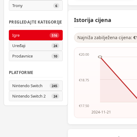
Trony
6
Istorija cijena
PREGLEDAJTE KATEGORIJE
Igre
516
Najniža zabilježena cijena:
€
Uređaji
24
€20.00
Prodavnice
10
PLATFORME
€18.75
Nintendo Switch
245
Nintendo Switch 2
24
€17.50
2024-11-21