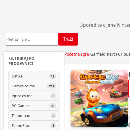
Uporedite cijene Ninte
Traži
Početna
›
Igre
›
Garfield Kart Furio
FILTRIRAJ PO
PRODAVNICI
Datika
12
Games.co.me
214
Igrice.co.me
6
PC-Gamer
90
Tehnomax
2
TehnoPlus
5