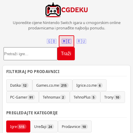
Uporedite cijene Nintendo Switch igara u crnogorskim online
prodavnicama i pronađite najbolju ponudu.
🇬🇧
🇲🇪
🇷🇺
Traži
FILTRIRAJ PO PRODAVNICI
Datika
Games.co.me
Igrice.co.me
12
215
6
PC-Gamer
Tehnomax
TehnoPlus
Trony
91
2
5
10
PREGLEDAJTE KATEGORIJE
Igre
Uređaji
Prodavnice
515
24
10