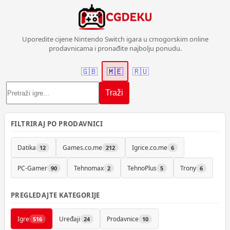
Uporedite cijene Nintendo Switch igara u crnogorskim online
prodavnicama i pronađite najbolju ponudu.
🇬🇧
🇲🇪
🇷🇺
Traži
FILTRIRAJ PO PRODAVNICI
Datika
Games.co.me
Igrice.co.me
12
212
6
PC-Gamer
Tehnomax
TehnoPlus
Trony
90
2
5
6
PREGLEDAJTE KATEGORIJE
Igre
Uređaji
Prodavnice
516
24
10