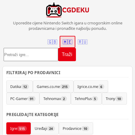
Uporedite cijene Nintendo Switch igara u crnogorskim online
prodavnicama i pronađite najbolju ponudu.
🇬🇧
🇲🇪
🇷🇺
Traži
FILTRIRAJ PO PRODAVNICI
Datika
Games.co.me
Igrice.co.me
12
215
6
PC-Gamer
Tehnomax
TehnoPlus
Trony
91
2
5
10
PREGLEDAJTE KATEGORIJE
Igre
Uređaji
Prodavnice
515
24
10