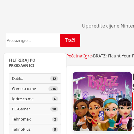
Uporedite cijene Ninte
Traži
Početna
›
Igre
›
BRATZ: Flaunt Your 
FILTRIRAJ PO
PRODAVNICI
Datika
12
Games.co.me
216
Igrice.co.me
6
PC-Gamer
90
Tehnomax
2
TehnoPlus
5