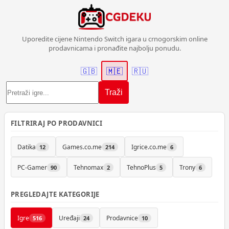
Uporedite cijene Nintendo Switch igara u crnogorskim online
prodavnicama i pronađite najbolju ponudu.
🇬🇧
🇲🇪
🇷🇺
Traži
FILTRIRAJ PO PRODAVNICI
Datika
Games.co.me
Igrice.co.me
12
214
6
PC-Gamer
Tehnomax
TehnoPlus
Trony
90
2
5
6
PREGLEDAJTE KATEGORIJE
Igre
Uređaji
Prodavnice
516
24
10