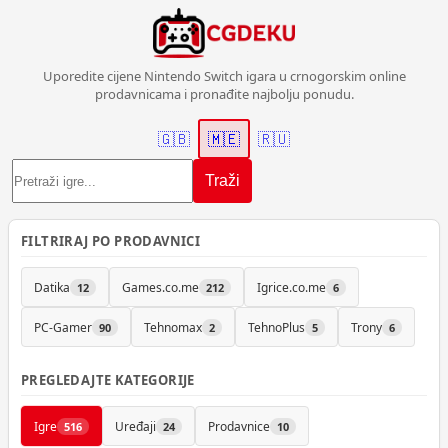
Uporedite cijene Nintendo Switch igara u crnogorskim online
prodavnicama i pronađite najbolju ponudu.
🇬🇧
🇲🇪
🇷🇺
Traži
FILTRIRAJ PO PRODAVNICI
Datika
Games.co.me
Igrice.co.me
12
212
6
PC-Gamer
Tehnomax
TehnoPlus
Trony
90
2
5
6
PREGLEDAJTE KATEGORIJE
Igre
Uređaji
Prodavnice
516
24
10