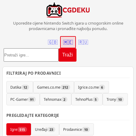
Uporedite cijene Nintendo Switch igara u crnogorskim online
prodavnicama i pronađite najbolju ponudu.
🇬🇧
🇲🇪
🇷🇺
Traži
FILTRIRAJ PO PRODAVNICI
Datika
Games.co.me
Igrice.co.me
12
212
6
PC-Gamer
Tehnomax
TehnoPlus
Trony
91
2
5
10
PREGLEDAJTE KATEGORIJE
Igre
Uređaji
Prodavnice
515
23
10