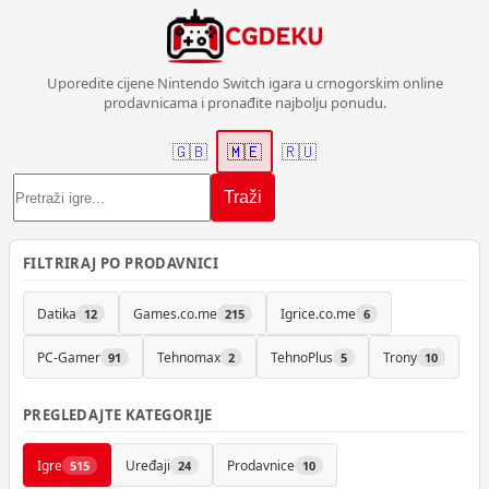
Uporedite cijene Nintendo Switch igara u crnogorskim online
prodavnicama i pronađite najbolju ponudu.
🇬🇧
🇲🇪
🇷🇺
Traži
FILTRIRAJ PO PRODAVNICI
Datika
Games.co.me
Igrice.co.me
12
215
6
PC-Gamer
Tehnomax
TehnoPlus
Trony
91
2
5
10
PREGLEDAJTE KATEGORIJE
Igre
Uređaji
Prodavnice
515
24
10