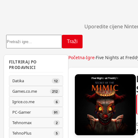
Uporedite cijene Ninte
Traži
Početna
›
Igre
›
Five Nights at Fred
FILTRIRAJ PO
PRODAVNICI
Datika
12
Games.co.me
212
Igrice.co.me
6
PC-Gamer
91
Tehnomax
2
TehnoPlus
5