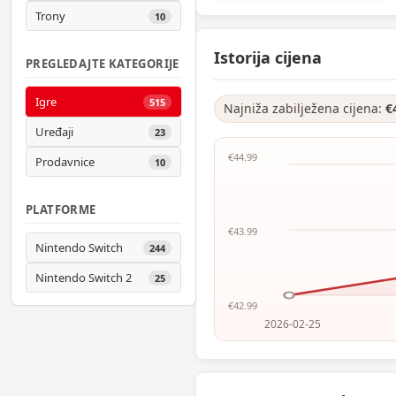
Trony
10
Istorija cijena
PREGLEDAJTE KATEGORIJE
Igre
515
Najniža zabilježena cijena:
€
Uređaji
23
€44.99
Prodavnice
10
PLATFORME
€43.99
Nintendo Switch
244
Nintendo Switch 2
25
€42.99
2026-02-25