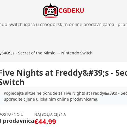
ndo Switch igara u crnogorskim online prodavnicama i pro
dy&#39;s - Secret of the Mimic — Nintendo Switch
Five Nights at Freddy&#39;s - S
Switch
Pogledajte aktuelne ponude za Five Nights at Freddy&#39;s - Se
uporedite cijene u lokalnim online prodavnicama.
DOSTUPNO U
NAJBOLJA CIJENA
1 prodavnica
€44.99