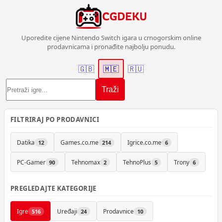
Uporedite cijene Nintendo Switch igara u crnogorskim online
prodavnicama i pronađite najbolju ponudu.
🇬🇧
🇲🇪
🇷🇺
Traži
FILTRIRAJ PO PRODAVNICI
Datika
Games.co.me
Igrice.co.me
12
214
6
PC-Gamer
Tehnomax
TehnoPlus
Trony
90
2
5
6
PREGLEDAJTE KATEGORIJE
Igre
Uređaji
Prodavnice
516
24
10