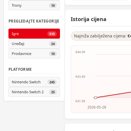
Trony
10
Istorija cijena
PREGLEDAJTE KATEGORIJE
Igre
515
Najniža zabilježena cijena:
€
Uređaji
24
€44.99
Prodavnice
10
PLATFORME
€43.49
Nintendo Switch
245
Nintendo Switch 2
25
€41.99
2026-05-28