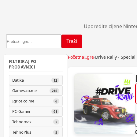
Uporedite cijene Ninte
Traži
Početna
›
Igre
›
Drive Rally - Specia
FILTRIRAJ PO
PRODAVNICI
Datika
12
Games.co.me
215
Igrice.co.me
6
PC-Gamer
91
Tehnomax
2
TehnoPlus
5