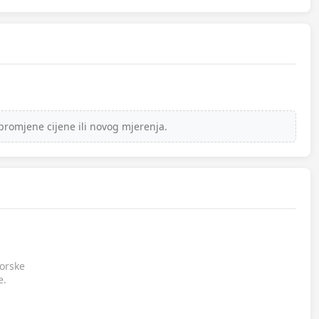
promjene cijene ili novog mjerenja.
gorske
e.