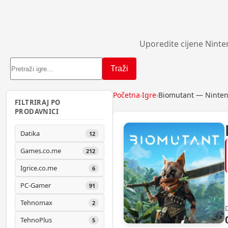
Uporedite cijene Ninte
Traži
Početna
›
Igre
›
Biomutant — Ninten
FILTRIRAJ PO
PRODAVNICI
Datika
12
Games.co.me
212
Igrice.co.me
6
PC-Gamer
91
Tehnomax
2
TehnoPlus
5