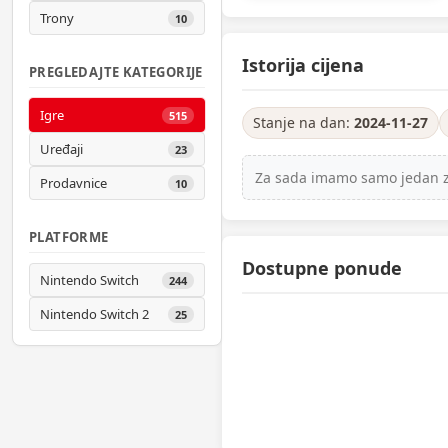
Trony
10
Istorija cijena
PREGLEDAJTE KATEGORIJE
Igre
515
Stanje na dan:
2024-11-27
Uređaji
23
Za sada imamo samo jedan zab
Prodavnice
10
PLATFORME
Dostupne ponude
Nintendo Switch
244
Nintendo Switch 2
25