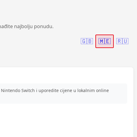
nađite najbolju ponudu.
🇬🇧
🇲🇪
🇷🇺
intendo Switch i uporedite cijene u lokalnim online