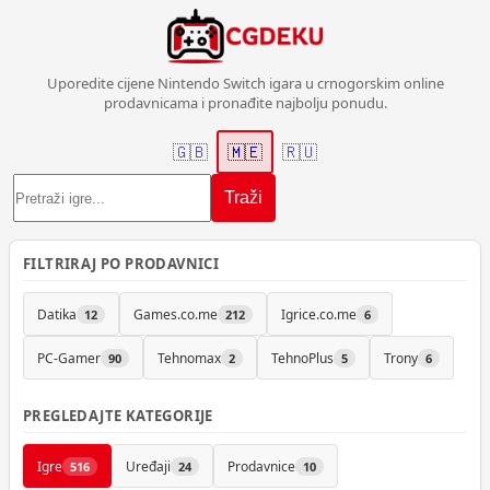
Uporedite cijene Nintendo Switch igara u crnogorskim online
prodavnicama i pronađite najbolju ponudu.
🇬🇧
🇲🇪
🇷🇺
Traži
FILTRIRAJ PO PRODAVNICI
Datika
Games.co.me
Igrice.co.me
12
212
6
PC-Gamer
Tehnomax
TehnoPlus
Trony
90
2
5
6
PREGLEDAJTE KATEGORIJE
Igre
Uređaji
Prodavnice
516
24
10