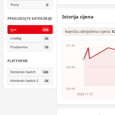
Trony
6
Istorija cijena
PREGLEDAJTE KATEGORIJE
Igre
516
Najniža zabilježena cijena:
€
Uređaji
24
€71.99
Prodavnice
10
PLATFORME
€50.99
Nintendo Switch
245
Nintendo Switch 2
24
€29.99
2024-11-21