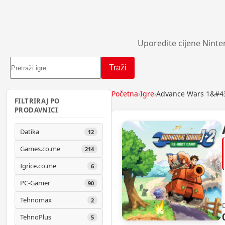
Uporedite cijene Ninte
Traži
Početna
›
Igre
›
Advance Wars 1&#43
FILTRIRAJ PO
PRODAVNICI
Datika
12
Games.co.me
214
Igrice.co.me
6
PC-Gamer
90
Tehnomax
2
TehnoPlus
5