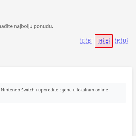
nađite najbolju ponudu.
🇬🇧
🇲🇪
🇷🇺
Nintendo Switch i uporedite cijene u lokalnim online