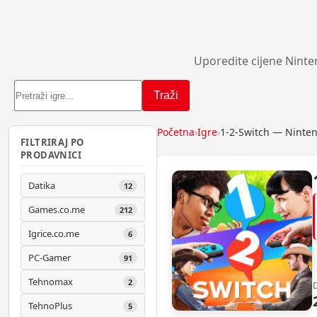
Uporedite cijene Ninte
Traži
Početna
›
Igre
›
1-2-Switch — Ninte
FILTRIRAJ PO
PRODAVNICI
Datika
12
Games.co.me
212
Igrice.co.me
6
PC-Gamer
91
Tehnomax
2
TehnoPlus
5