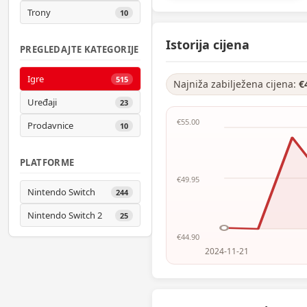
Trony
10
Istorija cijena
PREGLEDAJTE KATEGORIJE
Igre
515
Najniža zabilježena cijena:
€
Uređaji
23
€55.00
Prodavnice
10
PLATFORME
€49.95
Nintendo Switch
244
Nintendo Switch 2
25
€44.90
2024-11-21