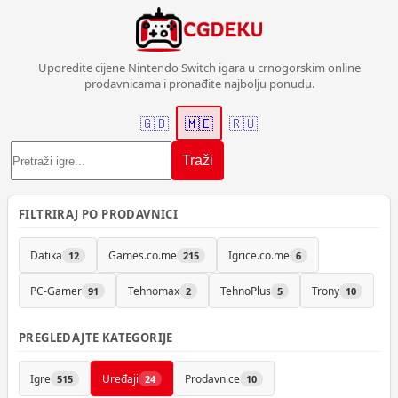
Uporedite cijene Nintendo Switch igara u crnogorskim online
prodavnicama i pronađite najbolju ponudu.
🇬🇧
🇲🇪
🇷🇺
Traži
FILTRIRAJ PO PRODAVNICI
Datika
Games.co.me
Igrice.co.me
12
215
6
PC-Gamer
Tehnomax
TehnoPlus
Trony
91
2
5
10
PREGLEDAJTE KATEGORIJE
Igre
Uređaji
Prodavnice
515
24
10