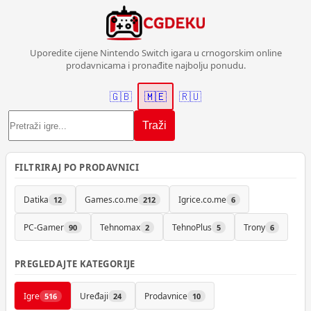
Uporedite cijene Nintendo Switch igara u crnogorskim online
prodavnicama i pronađite najbolju ponudu.
🇬🇧
🇲🇪
🇷🇺
Traži
FILTRIRAJ PO PRODAVNICI
Datika
Games.co.me
Igrice.co.me
12
212
6
PC-Gamer
Tehnomax
TehnoPlus
Trony
90
2
5
6
PREGLEDAJTE KATEGORIJE
Igre
Uređaji
Prodavnice
516
24
10